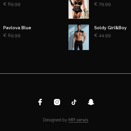
€
69,99
€
79,99
Pavlova Blue
Soldy Girl&Boy
€
69,99
€
44,99
Designed by
MPI serwis