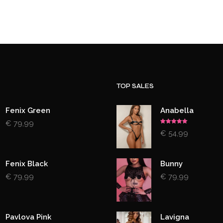
TOP SALES
Fenix Green
Anabella
€
79,99
Gewaardeerd
€
54,99
5.00
uit 5
Fenix Black
Bunny
€
79,99
€
79,99
Pavlova Pink
Lavigna