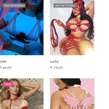
O
OUT OF STOCK
OUT OF STOCK
D
U
C
T
E
N
I
N
D
E
W
I
Kylie
Lucky
N
K
€
44,99
€
79,99
E
LEES VERDER
LEES VERDER
L
W
NEW
A
G
E
N
.