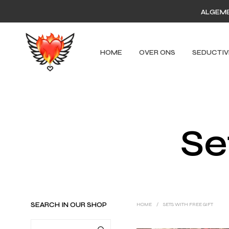
ALGEM
HOME
OVER ONS
SEDUCTIV
Se
SEARCH IN OUR SHOP
HOME
/
SETS WITH FREE GIFT