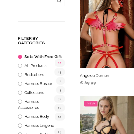
FILTER BY
CATEGORIES
Sets With Free Gift
11
All Products
29
Bestsellers
Ange ou Demon
0
€
69,99
Harness Bustier
9
TOEVOEGEN AAN
Collections
WINKELWAGEN
30
Harness
NEW
Accessoires
10
Harness Body
11
Harness Lingerie
15