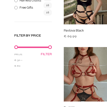
Harness Outfits
16
Free Gifts
16
Pavlova Black
FILTER BY PRICE
€
69,99
TOEVOEGEN AAN
WINKELWAGEN
FILTER
PRIJS:
€ 30
—
€ 80