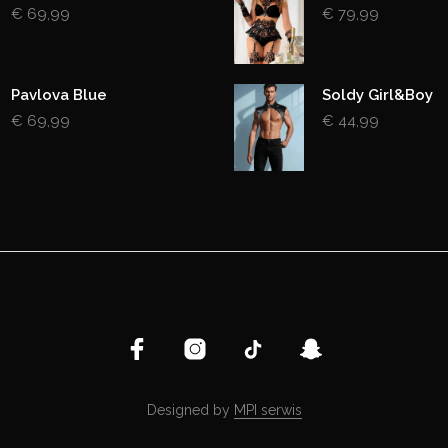
€
69,99
€
79,99
Pavlova Blue
Soldy Girl&Boy
€
69,99
€
44,99
Designed by
MPI serwis