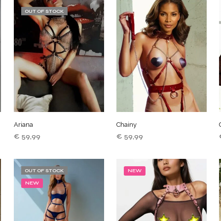
OUT OF STOCK
Ariana
Chainy
€
59,99
€
59,99
LEES VERDER
TOEVOEGEN AAN
WINKELWAGEN
OUT OF STOCK
NEW
NEW