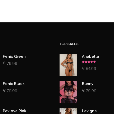
TOP SALES
Fenix Green
Anabella
€
79,99
Gewaardeerd
€
54,99
5.00
uit 5
Fenix Black
Bunny
€
79,99
€
79,99
Pavlova Pink
Lavigna