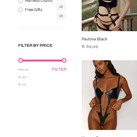
Harness Outfits
16
Free Gifts
16
Pavlova Black
FILTER BY PRICE
€
69,99
TOEVOEGEN AAN
WINKELWAGEN
FILTER
PRIJS:
€ 30
—
€ 70