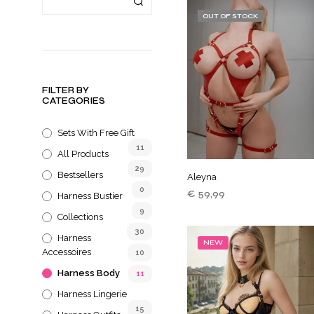
OUT OF STOCK
FILTER BY
CATEGORIES
Sets With Free Gift
11
All Products
29
Bestsellers
Aleyna
0
€
59,99
Harness Bustier
9
LEES VERDER
Collections
30
Harness
NEW
Accessoires
10
Harness Body
11
Harness Lingerie
15