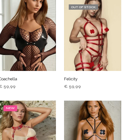
O
OUT OF STOCK
D
U
C
T
E
N
I
N
D
E
W
I
Coachella
Felicity
N
K
€
59,99
€
59,99
E
TOEVOEGEN AAN
LEES VERDER
L
WINKELWAGEN
W
NEW
A
G
E
N
.