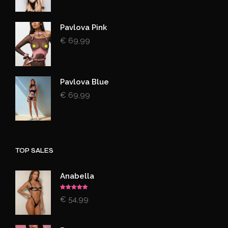
Pavlova Pink
€
69,99
Pavlova Blue
€
69,99
TOP SALES
Anabella
Gewaardeerd
€
54,99
5.00
uit 5