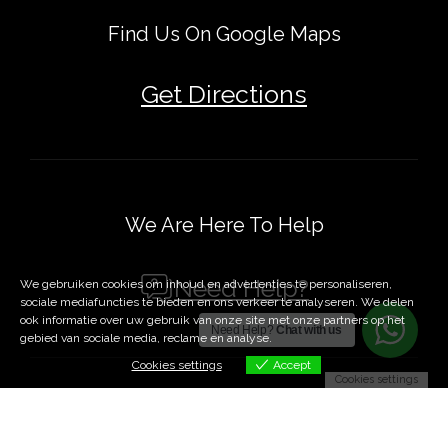
Find Us On Google Maps
Get Directions
We Are Here To Help
Need Help?
We gebruiken cookies om inhoud en advertenties te personaliseren,
Iemand in Arnhem heeft
sociale mediafuncties te bieden en ons verkeer te analyseren. We delen
Fenix Black
ook informatie over uw gebruik van onze site met onze partners op het
Need Help?
Chat with us
gebied van sociale media, reclame en analyse.
About 6 hours ago
een {product_with_link} gekocht.
Cookies settings
Accept
Cookies settings